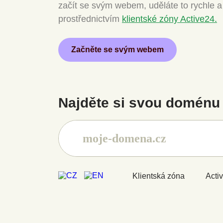
začít se svým webem, uděláte to rychle 
prostřednictvím
klientské zóny Active24.
Začněte se svým webem
Najděte si svou doménu 
Klientská zóna
Acti