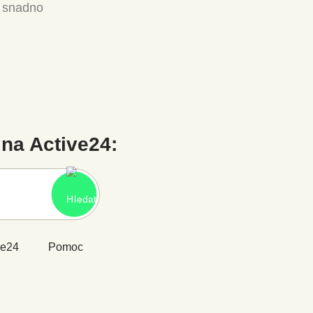
a snadno
na Active24:
ve24
Pomoc